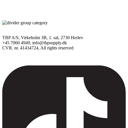
løsninger for samarbejdspartnere i hele Europa. Virksomheden
kombinerer kreativitet, markedsindsigt og innovation for at
skabe de næste store succeser i beautybranchen.
TBP A/S, Virkeholm 3B, 1. sal, 2730 Herlev
+45 7060 4949, info@tbpsupply.dk
CVR. nr. 41434724, All rights reserved